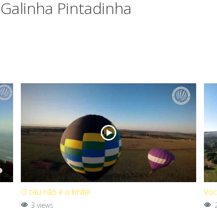
 Galinha Pintadinha
O céu não é o limite!
Voc
3 views
2